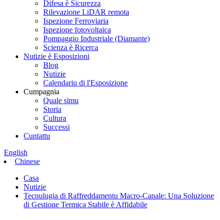
Difesa è Sicurezza
Rilevazione LiDAR remota
Ispezione Ferroviaria
Ispezione fotovoltaica
Pompaggio Industriale (Diamante)
Scienza è Ricerca
Nutizie è Esposizioni
Blog
Nutizie
Calendariu di l'Esposizione
Cumpagnia
Quale simu
Storia
Cultura
Successi
Cuntattu
English
Chinese
Casa
Nutizie
Tecnulugia di Raffreddamentu Macro-Canale: Una Soluzione
di Gestione Termica Stabile è Affidabile