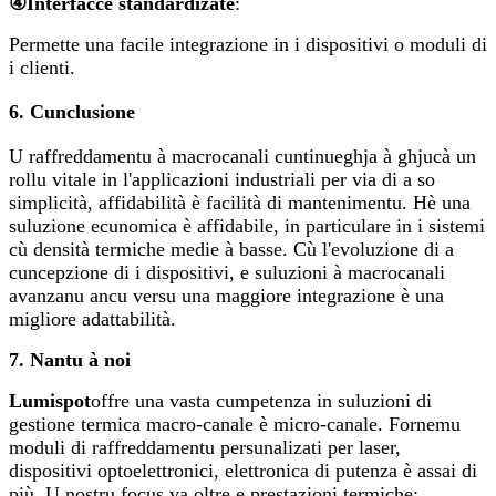
④
Interfacce standardizate
:
Permette una facile integrazione in i dispositivi o moduli di
i clienti.
6. Cunclusione
U raffreddamentu à macrocanali cuntinueghja à ghjucà un
rollu vitale in l'applicazioni industriali per via di a so
simplicità, affidabilità è facilità di mantenimentu. Hè una
suluzione ecunomica è affidabile, in particulare in i sistemi
cù densità termiche medie à basse. Cù l'evoluzione di a
cuncepzione di i dispositivi, e suluzioni à macrocanali
avanzanu ancu versu una maggiore integrazione è una
migliore adattabilità.
7.
Nantu à noi
Lumispot
offre una vasta cumpetenza in suluzioni di
gestione termica macro-canale è micro-canale. Fornemu
moduli di raffreddamentu persunalizati per laser,
dispositivi optoelettronici, elettronica di putenza è assai di
più. U nostru focus va oltre e prestazioni termiche: