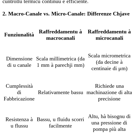
cuntrollu termicu continuu è efficiente.
2. Macro-Canale vs. Micro-Canale: Differenze Chjave
Raffreddamentu à
Raffreddamentu à
Funziunalità
macrocanali
microcanali
Scala micrometrica
Dimensione
Scala millimetrica (da
(da decine à
di u canale
1 mm à parechji mm)
centinaie di μm)
Cumplessità
Richiede una
di
Relativamente bassu
machinazione di alta
Fabbricazione
precisione
Altu, hà bisognu di
Resistenza à
Bassu, u fluidu scorri
una pressione di
u flussu
facilmente
pompa più alta