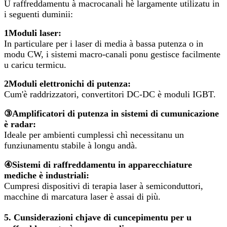
U raffreddamentu à macrocanali hè largamente utilizatu in
i seguenti duminii:
1
Moduli laser
:
In particulare per i laser di media à bassa putenza o in
modu CW, i sistemi macro-canali ponu gestisce facilmente
u caricu termicu.
2
Moduli elettronichi di putenza
:
Cum'è raddrizzatori, convertitori DC-DC è moduli IGBT.
③
Amplificatori di putenza in sistemi di cumunicazione
è radar
:
Ideale per ambienti cumplessi chì necessitanu un
funziunamentu stabile à longu andà.
④
Sistemi di raffreddamentu in apparecchiature
mediche è industriali
:
Cumpresi dispositivi di terapia laser à semiconduttori,
macchine di marcatura laser è assai di più.
5. Cunsiderazioni chjave di cuncepimentu per u