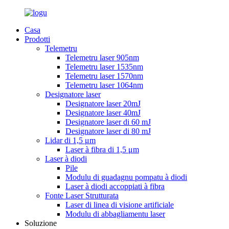
Casa
Prodotti
Telemetru
Telemetru laser 905nm
Telemetru laser 1535nm
Telemetru laser 1570nm
Telemetru laser 1064nm
Designatore laser
Designatore laser 20mJ
Designatore laser 40mJ
Designatore laser di 60 mJ
Designatore laser di 80 mJ
Lidar di 1,5 μm
Laser à fibra di 1,5 μm
Laser à diodi
Pile
Modulu di guadagnu pompatu à diodi
Laser à diodi accoppiati à fibra
Fonte Laser Strutturata
Laser di linea di visione artificiale
Modulu di abbagliamentu laser
Soluzione