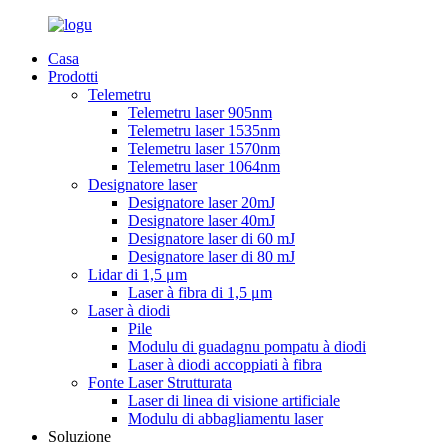
Casa
Prodotti
Telemetru
Telemetru laser 905nm
Telemetru laser 1535nm
Telemetru laser 1570nm
Telemetru laser 1064nm
Designatore laser
Designatore laser 20mJ
Designatore laser 40mJ
Designatore laser di 60 mJ
Designatore laser di 80 mJ
Lidar di 1,5 μm
Laser à fibra di 1,5 μm
Laser à diodi
Pile
Modulu di guadagnu pompatu à diodi
Laser à diodi accoppiati à fibra
Fonte Laser Strutturata
Laser di linea di visione artificiale
Modulu di abbagliamentu laser
Soluzione