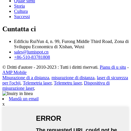
Quale simu
Storia
Cultura
Successi
Cuntatta ci
Edificiu RuiYun 4, n. 99, Furong Middle Third Road, Zona di
Sviluppu Economicu di Xishan, Wuxi
sales@lumispot.cn
+86-510-83781808
© Dritti d'autore - 2010-2023 : Tutti i diritti riservati.
Pianu di u situ
-
AMP Mobile
Misurazione di a distanza
,
misurazione di distanza
,
laser di sicurezza
per l'ochji
,
Telemetria laser
,
Telemetru laser
,
Dispositivu di
misurazione laser
,
Mandà un email
x