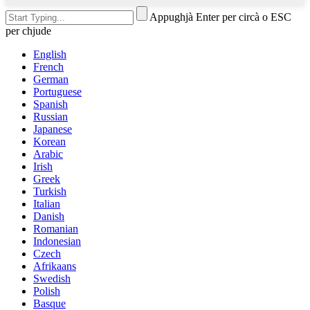
Appughjà Enter per circà o ESC
per chjude
English
French
German
Portuguese
Spanish
Russian
Japanese
Korean
Arabic
Irish
Greek
Turkish
Italian
Danish
Romanian
Indonesian
Czech
Afrikaans
Swedish
Polish
Basque