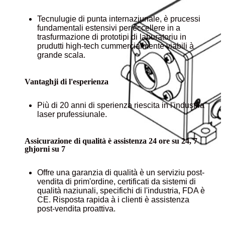
Tecnulugie di punta internaziunale, è prucessi
fundamentali estensivi per eccellere in a
trasfurmazione di prototipi di laburatoriu in
prudutti high-tech cummercialmente viabili à
grande scala.
Vantaghji di l'esperienza
Più di 20 anni di sperienza riescita in l'industria
laser prufessiunale.
Assicurazione di qualità è assistenza 24 ore su 24, 7
ghjorni su 7
Offre una garanzia di qualità è un serviziu post-
vendita di prim'ordine, certificati da sistemi di
qualità naziunali, specifichi di l'industria, FDA è
CE. Risposta rapida à i clienti è assistenza
post-vendita proattiva.