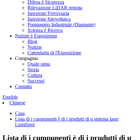
Difesa è Sicurezza
Rilevazione LiDAR remota
Ispezione Ferroviaria
Ispezione fotovoltaica
Pompaggio Industriale (Diamante)
Scienza è Ricerca
Nutizie è Esposizioni
Blog
Nutizie
Calendariu di l'Esposizione
Cumpagnia
Quale simu
Storia
Cultura
Successi
Cuntattu
English
Chinese
Casa
Lista di i cumpunenti è di i prudutti di u sistema laser
LumiSpot
Lista di i cumpunenti è di i prudutti di u