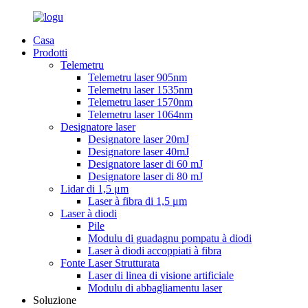
Casa
Prodotti
Telemetru
Telemetru laser 905nm
Telemetru laser 1535nm
Telemetru laser 1570nm
Telemetru laser 1064nm
Designatore laser
Designatore laser 20mJ
Designatore laser 40mJ
Designatore laser di 60 mJ
Designatore laser di 80 mJ
Lidar di 1,5 μm
Laser à fibra di 1,5 μm
Laser à diodi
Pile
Modulu di guadagnu pompatu à diodi
Laser à diodi accoppiati à fibra
Fonte Laser Strutturata
Laser di linea di visione artificiale
Modulu di abbagliamentu laser
Soluzione