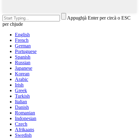
Appughjà Enter per circà o ESC
per chjude
English
French
German
Portuguese
Spanish
Russian
Japanese
Korean
Arabic
Irish
Greek
Turkish
Italian
Danish
Romanian
Indonesian
Czech
Afrikaans
Swedish