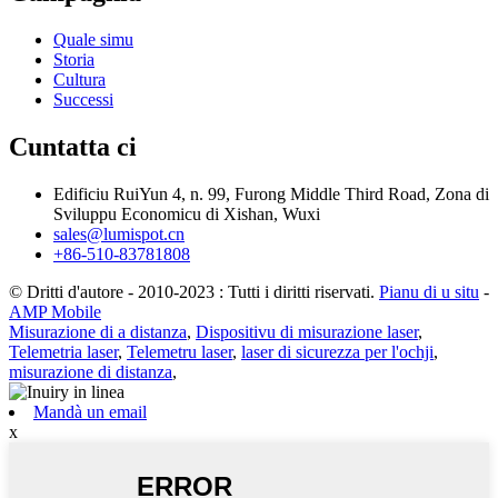
Quale simu
Storia
Cultura
Successi
Cuntatta ci
Edificiu RuiYun 4, n. 99, Furong Middle Third Road, Zona di
Sviluppu Economicu di Xishan, Wuxi
sales@lumispot.cn
+86-510-83781808
© Dritti d'autore - 2010-2023 : Tutti i diritti riservati.
Pianu di u situ
-
AMP Mobile
Misurazione di a distanza
,
Dispositivu di misurazione laser
,
Telemetria laser
,
Telemetru laser
,
laser di sicurezza per l'ochji
,
misurazione di distanza
,
Mandà un email
x