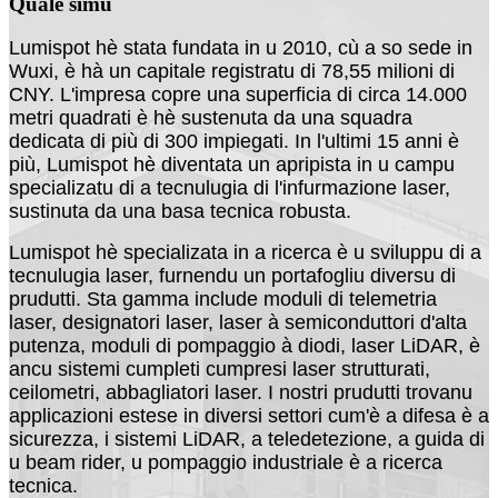
Quale simu
Lumispot hè stata fundata in u 2010, cù a so sede in
Wuxi, è hà un capitale registratu di 78,55 milioni di
CNY. L'impresa copre una superficia di circa 14.000
metri quadrati è hè sustenuta da una squadra
dedicata di più di 300 impiegati. In l'ultimi 15 anni è
più, Lumispot hè diventata un apripista in u campu
specializatu di a tecnulugia di l'infurmazione laser,
sustinuta da una basa tecnica robusta.
Lumispot hè specializata in a ricerca è u sviluppu di a
tecnulugia laser, furnendu un portafogliu diversu di
prudutti. Sta gamma include moduli di telemetria
laser, designatori laser, laser à semiconduttori d'alta
putenza, moduli di pompaggio à diodi, laser LiDAR, è
ancu sistemi cumpleti cumpresi laser strutturati,
ceilometri, abbagliatori laser. I nostri prudutti trovanu
applicazioni estese in diversi settori cum'è a difesa è a
sicurezza, i sistemi LiDAR, a teledetezione, a guida di
u beam rider, u pompaggio industriale è a ricerca
tecnica.