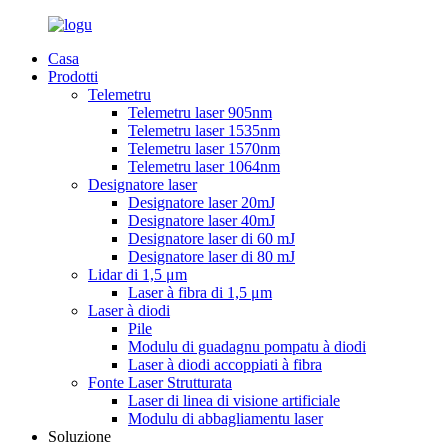
Casa
Prodotti
Telemetru
Telemetru laser 905nm
Telemetru laser 1535nm
Telemetru laser 1570nm
Telemetru laser 1064nm
Designatore laser
Designatore laser 20mJ
Designatore laser 40mJ
Designatore laser di 60 mJ
Designatore laser di 80 mJ
Lidar di 1,5 μm
Laser à fibra di 1,5 μm
Laser à diodi
Pile
Modulu di guadagnu pompatu à diodi
Laser à diodi accoppiati à fibra
Fonte Laser Strutturata
Laser di linea di visione artificiale
Modulu di abbagliamentu laser
Soluzione