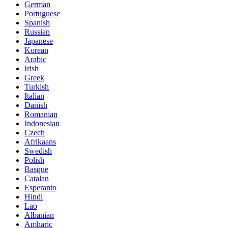
German
Portuguese
Spanish
Russian
Japanese
Korean
Arabic
Irish
Greek
Turkish
Italian
Danish
Romanian
Indonesian
Czech
Afrikaans
Swedish
Polish
Basque
Catalan
Esperanto
Hindi
Lao
Albanian
Amharic