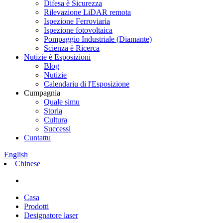
Difesa è Sicurezza
Rilevazione LiDAR remota
Ispezione Ferroviaria
Ispezione fotovoltaica
Pompaggio Industriale (Diamante)
Scienza è Ricerca
Nutizie è Esposizioni
Blog
Nutizie
Calendariu di l'Esposizione
Cumpagnia
Quale simu
Storia
Cultura
Successi
Cuntattu
English
Chinese
Casa
Prodotti
Designatore laser