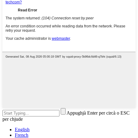
Appughjà Enter per circà o ESC
per chjude
English
French