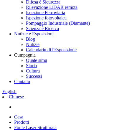
Difesa è Sicurezza
Rilevazione LiDAR remota
Ispezione Ferroviaria
Ispezione fotovoltaica
Pompaggio Industriale (Diamante)
Scienza è Ricerca
Nutizie è Esposizioni
Blog
Nutizie
Calendariu di l'Esposizione
Cumpagnia
Quale simu
Storia
Cultura
Successi
Cuntattu
English
Chinese
Casa
Prodotti
Fonte Laser Strutturata