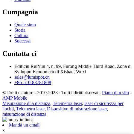
Cumpagnia
Quale simu
Storia
Cultura
Successi
Cuntatta ci
Edificiu RuiYun 4, n. 99, Furong Middle Third Road, Zona di
Sviluppu Economicu di Xishan, Wuxi
sales@lumispot.cn
+86-510-83781808
© Dritti d'autore - 2010-2023 : Tutti i diritti riservati.
Pianu di u situ
-
AMP Mobile
Misurazione di a distanza
,
Telemetria laser
,
laser di sicurezza per
l'ochji
,
Telemetru laser
,
Dispositivu di misurazione laser
,
misurazione di distanza
,
Mandà un email
x