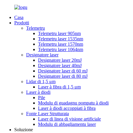
Casa
Prodotti
Telemetru
Telemetru laser 905nm
Telemetru laser 1535nm
Telemetru laser 1570nm
Telemetru laser 1064nm
Designatore laser
Designatore laser 20mJ
Designatore laser 40mJ
Designatore laser di 60 mJ
Designatore laser di 80 mJ
Lidar di 1,5 μm
Laser à fibra di 1,5 μm
Laser à diodi
Pile
Modulu di guadagnu pompatu à diodi
Laser à diodi accoppiati à fibra
Fonte Laser Strutturata
Laser di linea di visione artificiale
Modulu di abbagliamentu laser
Soluzione