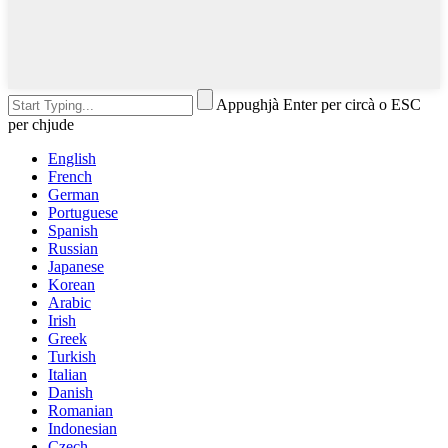
Appughjà Enter per circà o ESC
per chjude
English
French
German
Portuguese
Spanish
Russian
Japanese
Korean
Arabic
Irish
Greek
Turkish
Italian
Danish
Romanian
Indonesian
Czech