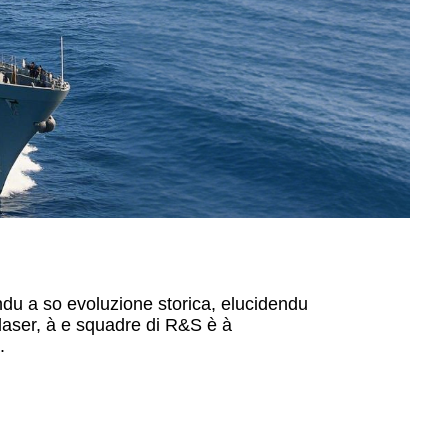
ndu a so evoluzione storica, elucidendu
i laser, à e squadre di R&S è à
.