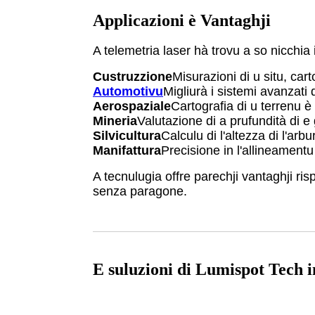
Applicazioni è Vantaghji
A telemetria laser hà trovu a so nicchia 
Custruzzione
Misurazioni di u situ, cart
Automotivu
Migliurà i sistemi avanzati
Aerospaziale
Cartografia di u terrenu è r
Mineria
Valutazione di a prufundità di e
Silvicultura
Calculu di l'altezza di l'arbu
Manifattura
Precisione in l'allineamentu
A tecnulugia offre parechji vantaghji ris
senza paragone.
E suluzioni di Lumispot Tech i