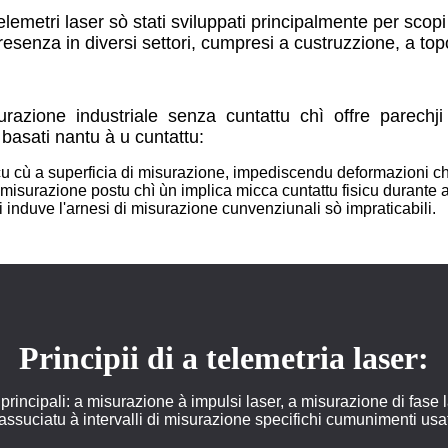
 telemetri laser sò stati sviluppati principalmente per scopi 
esenza in diversi settori, cumpresi a custruzzione, a topo
razione industriale senza cuntattu chì offre parechj
 basati nantu à u cuntattu:
sicu cù a superficia di misurazione, impediscendu deformazioni ch
i misurazione postu chì ùn implica micca cuntattu fisicu durante
li induve l'arnesi di misurazione cunvenziunali sò impraticabili.
Principii di a telemetria laser:
 principali: a misurazione à impulsi laser, a misurazione di fase 
suciatu à intervalli di misurazione specifichi cumunimenti usati 