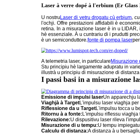
Laser à verre dopé à l'erbium (Er Glass
U nostru
Laser di vetru drogatu cù erbium
, c
l'ochji. Offre prestazioni affidabili è econom
retina. In a misurazione laser è in u LIDAR,
hè essenziale. À u cuntrariu di i prudutti prec
è un semiconduttore.
fonte di pompa laser
per
A telemetria laser, in particulare
Misurazione 
Stu principiu hè largamente adupratu in var
illustrà u principiu di misurazione di distanz
I passi basi in a misurazione l
Emissione di impulsi laser
Un apparechju la
Viaghjà à Target
L'impulsu laser viaghja per l
Riflessione da u Target
L'impulsu tocca u be
Ritornu à a fonte:
L'impulsu riflessu viaghja 
Rilevazione:
U dispusitivu laser rileva l'impul
Misurazione di u tempu:
U tempu impiegatu p
Calculu di distanza:
A distanza à u bersagliu