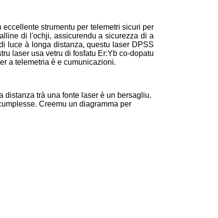
 eccellente strumentu per telemetri sicuri per
alline di l'ochji, assicurendu a sicurezza di a
e di luce à longa distanza, questu laser DPSS
ostru laser usa vetru di fosfatu Er:Yb co-dopatu
er a telemetria è e cumunicazioni.
 distanza trà una fonte laser è un bersagliu.
3D cumplesse. Creemu un diagramma per