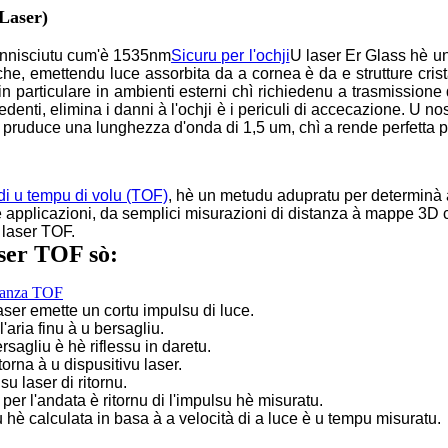
 Laser)
unnisciutu cum'è 1535nm
Sicuru per l'ochji
U laser Er Glass hè un
iche, emettendu luce assorbita da a cornea è da e strutture crist
 in particulare in ambienti esterni chì richiedenu a trasmission
edenti, elimina i danni à l'ochji è i periculi di accecazione. U n
 pruduce una lunghezza d'onda di 1,5 um, chì a rende perfetta p
di u tempu di volu (TOF)
, hè un metudu adupratu per determinà a
ie applicazioni, da semplici misurazioni di distanza à mappe 
a laser TOF.
aser TOF sò:
ser emette un cortu impulsu di luce.
'aria finu à u bersagliu.
rsagliu è hè riflessu in daretu.
torna à u dispusitivu laser.
su laser di ritornu.
er l'andata è ritornu di l'impulsu hè misuratu.
 hè calculata in basa à a velocità di a luce è u tempu misuratu.