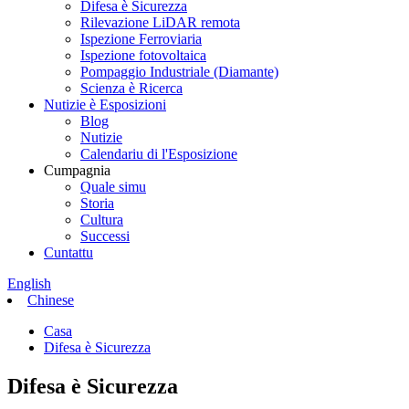
Difesa è Sicurezza
Rilevazione LiDAR remota
Ispezione Ferroviaria
Ispezione fotovoltaica
Pompaggio Industriale (Diamante)
Scienza è Ricerca
Nutizie è Esposizioni
Blog
Nutizie
Calendariu di l'Esposizione
Cumpagnia
Quale simu
Storia
Cultura
Successi
Cuntattu
English
Chinese
Casa
Difesa è Sicurezza
Difesa è Sicurezza