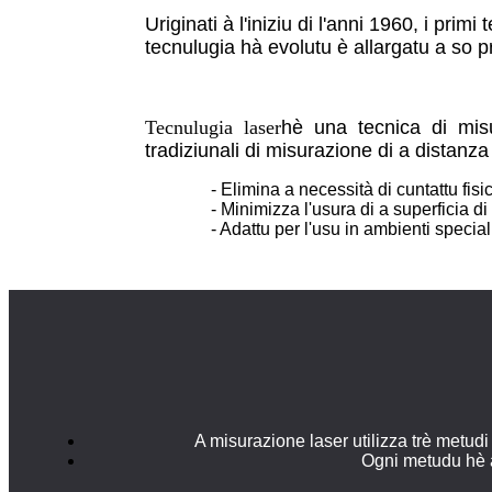
Uriginati à l'iniziu di l'anni 1960, i primi
tecnulugia hà evolutu è allargatu a so pr
Tecnulugia laser
hè una tecnica di misu
tradiziunali di misurazione di a distanza
- Elimina a necessità di cuntattu fi
- Minimizza l'usura di a superficia d
- Adattu per l'usu in ambienti specia
A misurazione laser utilizza trè metudi
Ogni metudu hè as