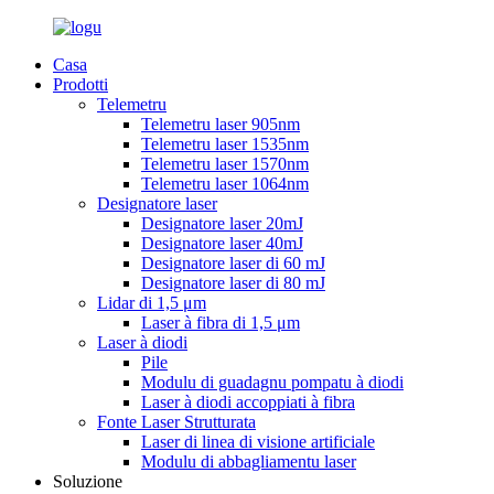
Casa
Prodotti
Telemetru
Telemetru laser 905nm
Telemetru laser 1535nm
Telemetru laser 1570nm
Telemetru laser 1064nm
Designatore laser
Designatore laser 20mJ
Designatore laser 40mJ
Designatore laser di 60 mJ
Designatore laser di 80 mJ
Lidar di 1,5 μm
Laser à fibra di 1,5 μm
Laser à diodi
Pile
Modulu di guadagnu pompatu à diodi
Laser à diodi accoppiati à fibra
Fonte Laser Strutturata
Laser di linea di visione artificiale
Modulu di abbagliamentu laser
Soluzione