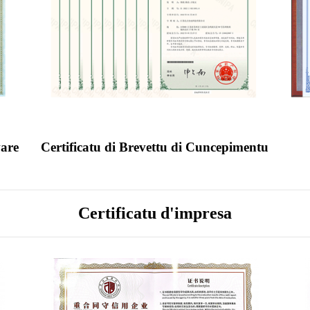
ware
Certificatu di Brevettu di Cuncepimentu
Certificatu d'impresa