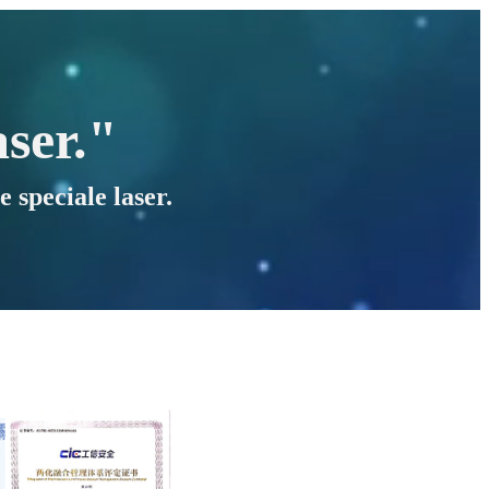
aser."
 speciale laser.