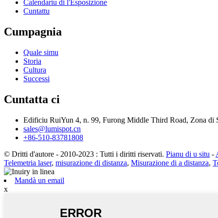
Calendariu di l'Esposizione
Cuntattu
Cumpagnia
Quale simu
Storia
Cultura
Successi
Cuntatta ci
Edificiu RuiYun 4, n. 99, Furong Middle Third Road, Zona di
sales@lumispot.cn
+86-510-83781808
© Dritti d'autore - 2010-2023 : Tutti i diritti riservati.
Pianu di u situ
-
Telemetria laser
,
misurazione di distanza
,
Misurazione di a distanza
,
T
Mandà un email
x