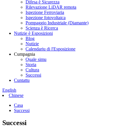
Difesa è Sicurezza
Rilevazione LiDAR remota
Ispezione Ferroviaria
Ispezione fotovoltaica
Pompaggio Industriale (Diamante)
Scienza è Ricerca
Nutizie è Esposizioni
Blog
Nutizie
Calendariu di l'Esposizione
Cumpagnia
Quale simu
Storia
Cultura
Successi
Cuntattu
English
Chinese
Casa
Successi
Successi