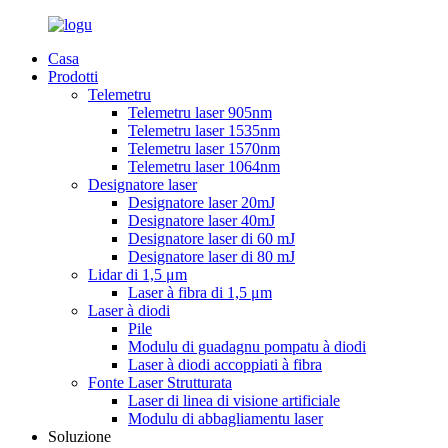
Casa
Prodotti
Telemetru
Telemetru laser 905nm
Telemetru laser 1535nm
Telemetru laser 1570nm
Telemetru laser 1064nm
Designatore laser
Designatore laser 20mJ
Designatore laser 40mJ
Designatore laser di 60 mJ
Designatore laser di 80 mJ
Lidar di 1,5 μm
Laser à fibra di 1,5 μm
Laser à diodi
Pile
Modulu di guadagnu pompatu à diodi
Laser à diodi accoppiati à fibra
Fonte Laser Strutturata
Laser di linea di visione artificiale
Modulu di abbagliamentu laser
Soluzione