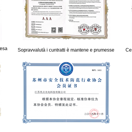
resa
Sopravvalutà i cuntratti è mantene e prumesse
Cer