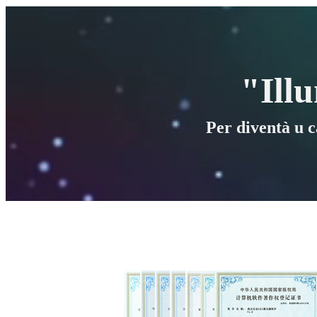
"Illu
Per diventà u c