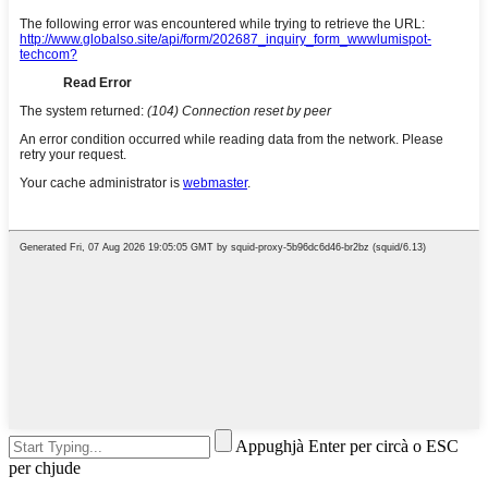
Appughjà Enter per circà o ESC
per chjude