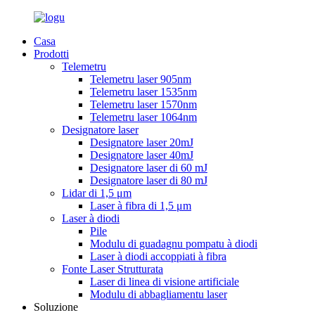
Casa
Prodotti
Telemetru
Telemetru laser 905nm
Telemetru laser 1535nm
Telemetru laser 1570nm
Telemetru laser 1064nm
Designatore laser
Designatore laser 20mJ
Designatore laser 40mJ
Designatore laser di 60 mJ
Designatore laser di 80 mJ
Lidar di 1,5 μm
Laser à fibra di 1,5 μm
Laser à diodi
Pile
Modulu di guadagnu pompatu à diodi
Laser à diodi accoppiati à fibra
Fonte Laser Strutturata
Laser di linea di visione artificiale
Modulu di abbagliamentu laser
Soluzione