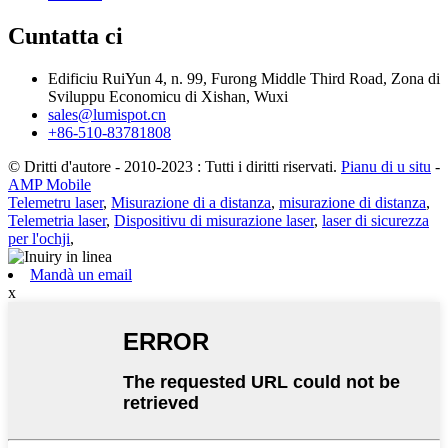
Cuntatta ci
Edificiu RuiYun 4, n. 99, Furong Middle Third Road, Zona di
Sviluppu Economicu di Xishan, Wuxi
sales@lumispot.cn
+86-510-83781808
© Dritti d'autore - 2010-2023 : Tutti i diritti riservati.
Pianu di u situ
-
AMP Mobile
Telemetru laser
,
Misurazione di a distanza
,
misurazione di distanza
,
Telemetria laser
,
Dispositivu di misurazione laser
,
laser di sicurezza
per l'ochji
,
Mandà un email
x