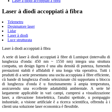
Laser à diodi accoppiati à fibra
Laser à diodi accoppiati à fibra
Telemetru
Designatore laser
Lidar
Laser à diodi
Luce strutturata
Laser à diodi accoppiati à fibra
A serie di laser à diodi accoppiati à fibre di Lumispot (intervallu di
lunghezza d'onda: 450 nm ~ 1550 nm) integra una struttura
compatta, un design ligeru è una alta densità di putenza, furnendu
prestazioni stabili è affidabili è una longa vita operativa. Tutti i
prudutti di a serie presentanu una uscita accoppiata à fibre efficiente,
cù bande di lunghezza d'onda selezziunate chì supportanu u bloccu
di lunghezza d'onda è u funziunamentu à ampia temperatura,
assicurendu una eccellente adattabilità ambientale. A serie hè
largamente applicabile in vari campi, cumpresi a visualizzazione
laser, a rilevazione fotoelettrica, l'analisi spettrale, u pompaggio
industriale, a visione artificiale è a ricerca scientifica, offrendu à i
clienti una soluzione laser economica è flessibile.