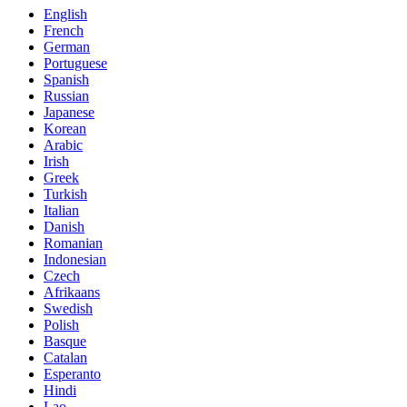
English
French
German
Portuguese
Spanish
Russian
Japanese
Korean
Arabic
Irish
Greek
Turkish
Italian
Danish
Romanian
Indonesian
Czech
Afrikaans
Swedish
Polish
Basque
Catalan
Esperanto
Hindi
Lao