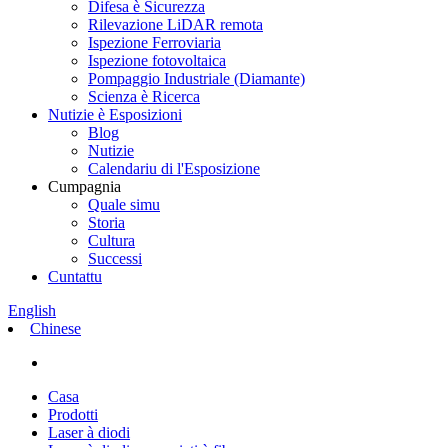
Difesa è Sicurezza
Rilevazione LiDAR remota
Ispezione Ferroviaria
Ispezione fotovoltaica
Pompaggio Industriale (Diamante)
Scienza è Ricerca
Nutizie è Esposizioni
Blog
Nutizie
Calendariu di l'Esposizione
Cumpagnia
Quale simu
Storia
Cultura
Successi
Cuntattu
English
Chinese
Casa
Prodotti
Laser à diodi