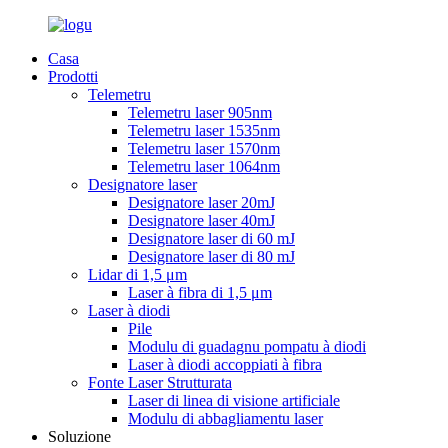
Casa
Prodotti
Telemetru
Telemetru laser 905nm
Telemetru laser 1535nm
Telemetru laser 1570nm
Telemetru laser 1064nm
Designatore laser
Designatore laser 20mJ
Designatore laser 40mJ
Designatore laser di 60 mJ
Designatore laser di 80 mJ
Lidar di 1,5 μm
Laser à fibra di 1,5 μm
Laser à diodi
Pile
Modulu di guadagnu pompatu à diodi
Laser à diodi accoppiati à fibra
Fonte Laser Strutturata
Laser di linea di visione artificiale
Modulu di abbagliamentu laser
Soluzione