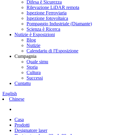
Difesa è Sicurezza
Rilevazione LiDAR remota
Ispezione Ferroviaria
Ispezione fotovoltaica
Pompaggio Industriale (Diamante)
Scienza è Ricerca
Nutizie è Esposizioni
Blog
Nutizie
Calendariu di l'Esposizione
Cumpagnia
Quale simu
Storia
Cultura
Successi
Cuntattu
English
Chinese
Casa
Prodotti
Designatore laser