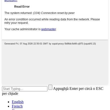
Appughjà Enter per circà o ESC
per chjude
English
French