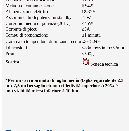
Metudu di cumunicazione
RS422
Alimentazione elettrica
18-32V
Assorbimentu di putenza in standby
≤5W
Cunsumu mediu di putenza (20Hz)
≤45W
Corrente di piccu
≤3A
Tempu di preparazione
≤1 minutu
Gamma di temperatura di funziunamentu
-40℃-60℃
Dimensioni
≤88mmx60mmx52mm
Pesu
≤500g
Scaricà
Scheda tecnica
*Per un carru armatu di taglia media (taglia equivalente 2,3
m x 2,3 m) bersagliu cù una riflettività superiore à 20% è
una visibilità micca inferiore à 10 km