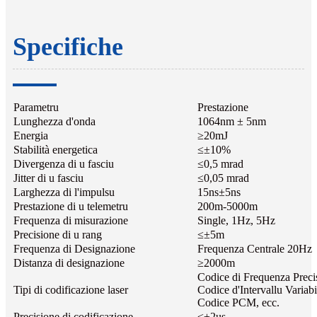
Specifiche
Parametru
Prestazione
Lunghezza d'onda
1064nm ± 5nm
Energia
≥20mJ
Stabilità energetica
≤±10%
Divergenza di u fasciu
≤0,5 mrad
Jitter di u fasciu
≤0,05 mrad
Larghezza di l'impulsu
15ns±5ns
Prestazione di u telemetru
200m-5000m
Frequenza di misurazione
Single, 1Hz, 5Hz
Precisione di u rang
≤±5m
Frequenza di Designazione
Frequenza Centrale 20Hz
Distanza di designazione
≥2000m
Codice di Frequenza Preci
Tipi di codificazione laser
Codice d'Intervallu Variabi
Codice PCM, ecc.
Precisione di codificazione
≤±2us