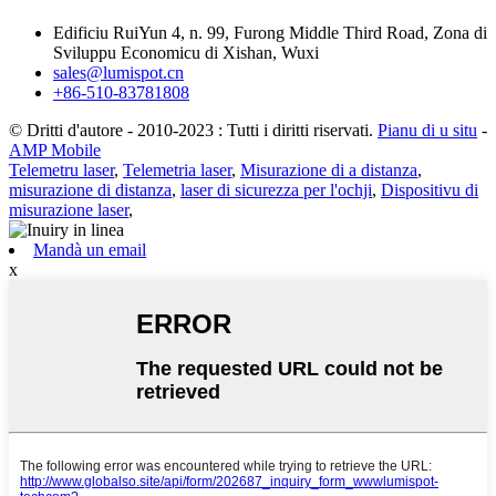
Edificiu RuiYun 4, n. 99, Furong Middle Third Road, Zona di
Sviluppu Economicu di Xishan, Wuxi
sales@lumispot.cn
+86-510-83781808
© Dritti d'autore - 2010-2023 : Tutti i diritti riservati.
Pianu di u situ
-
AMP Mobile
Telemetru laser
,
Telemetria laser
,
Misurazione di a distanza
,
misurazione di distanza
,
laser di sicurezza per l'ochji
,
Dispositivu di
misurazione laser
,
Mandà un email
x