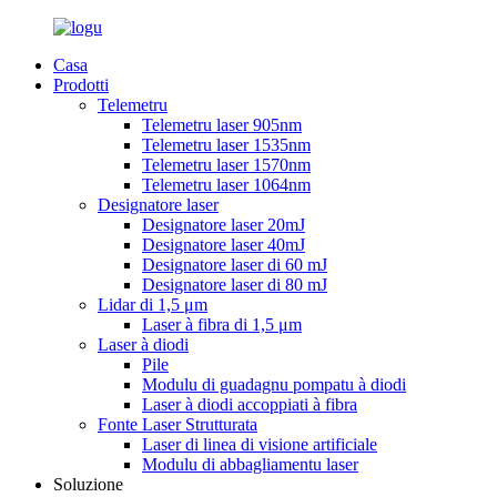
Casa
Prodotti
Telemetru
Telemetru laser 905nm
Telemetru laser 1535nm
Telemetru laser 1570nm
Telemetru laser 1064nm
Designatore laser
Designatore laser 20mJ
Designatore laser 40mJ
Designatore laser di 60 mJ
Designatore laser di 80 mJ
Lidar di 1,5 μm
Laser à fibra di 1,5 μm
Laser à diodi
Pile
Modulu di guadagnu pompatu à diodi
Laser à diodi accoppiati à fibra
Fonte Laser Strutturata
Laser di linea di visione artificiale
Modulu di abbagliamentu laser
Soluzione