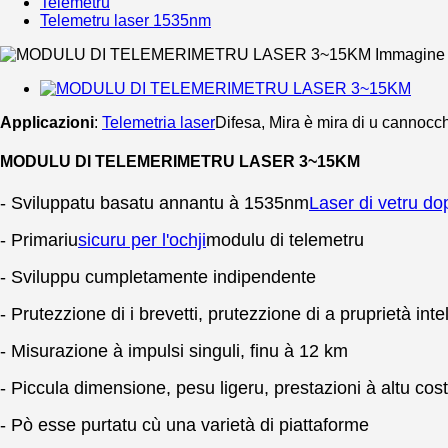
Telemetru
Telemetru laser 1535nm
Applicazioni
:
Telemetria laser
Difesa, Mira è mira di u cannocc
MODULU DI TELEMERIMETRU LASER 3~15KM
- Sviluppatu basatu annantu à 1535nm
Laser di vetru dop
- Primariu
sicuru per l'ochji
modulu di telemetru
- Sviluppu cumpletamente indipendente
- Prutezzione di i brevetti, prutezzione di a pruprietà inte
- Misurazione à impulsi singuli, finu à 12 km
- Piccula dimensione, pesu ligeru, prestazioni à altu cos
- Pò esse purtatu cù una varietà di piattaforme