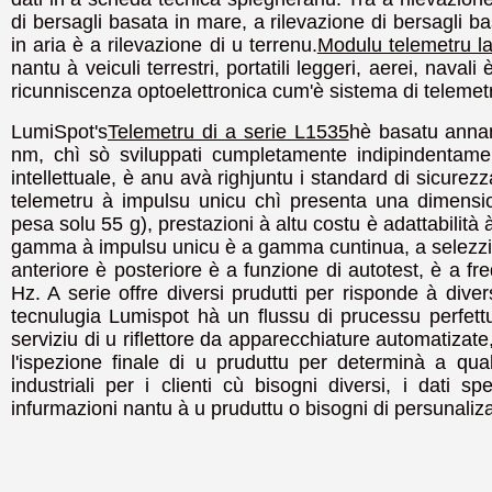
di bersagli basata in mare, a rilevazione di bersagli ba
in aria è a rilevazione di u terrenu.
Modulu telemetru l
nantu à veiculi terrestri, portatili leggeri, aerei, navali
ricunniscenza optoelettronica cum'è sistema di telemet
LumiSpot's
Telemetru di a serie L1535
hè basatu annan
nm, chì sò sviluppati cumpletamente indipindentamente
intellettuale, è anu avà righjuntu i standard di sicurez
telemetru à impulsu unicu chì presenta una dimensi
pesa solu 55 g), prestazioni à altu costu è adattabilità 
gamma à impulsu unicu è a gamma cuntinua, a selezzion
anteriore è posteriore è a funzione di autotest, è a 
Hz. A serie offre diversi prudutti per risponde à div
tecnulugia Lumispot hà un flussu di prucessu perfettu
serviziu di u riflettore da apparecchiature automatizate
l'ispezione finale di u pruduttu per determinà a qua
industriali per i clienti cù bisogni diversi, i dati s
infurmazioni nantu à u pruduttu o bisogni di persunalizaz