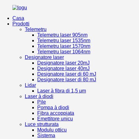
Casa
Prodotti
Telemetru
Telemetru laser 905nm
Telemetru laser 1535nm
Telemetru laser 1570nm
Telemetru laser 1064nm
Designatore laser
Designatore laser 20mJ
Designatore laser 40mJ
Designatore laser di 60 mJ
Designatore laser di 80 mJ
Lidar
Laser à fibra di 1,5 μm
Laser à diodi
Pile
Pompa à diodi
Fibra accoppiata
Emettitore unicu
Luce strutturata
Modulu otticu
Sistema