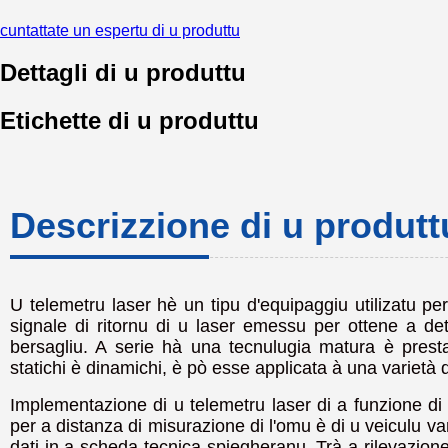
cuntattate un espertu di u produttu
Dettagli di u produttu
Etichette di u produttu
Descrizzione di u produtt
U telemetru laser hè un tipu d'equipaggiu utilizatu pe
signale di ritornu di u laser emessu per ottene a det
bersagliu. A serie hà una tecnulugia matura è prestaz
statichi è dinamichi, è pò esse applicata à una varietà d
Implementazione di u telemetru laser di a funzione di 
per a distanza di misurazione di l'omu è di u veiculu va
dati in a scheda tecnica spiegheranu. Trà a rilevazione