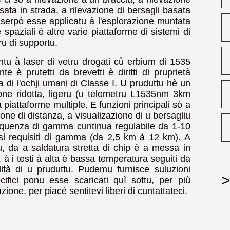
sata in strada, a rilevazione di bersagli basata
aser
pò esse applicatu à l'esplorazione muntata
 è spaziali è altre varie piattaforme di sistemi di
ru di supportu.
tu à laser di vetru drogati cù erbium di 1535
 è prutetti da brevetti è diritti di pruprietà
za di l'ochji umani di Classe I. U pruduttu hè un
one ridotta, ligeru (u telemetru L1535nm 3km
à piattaforme multiple. E funzioni principali sò a
e di distanza, a visualizazione di u bersagliu
frequenza di gamma cuntinua regulabile da 1-10
ersi requisiti di gamma (da 2,5 km à 12 km). A
, da a saldatura stretta di chip è a messa in
, à i testi à alta è bassa temperatura seguiti da
lità di u pruduttu. Pudemu furnisce suluzioni
>
pecifici ponu esse scaricati quì sottu, per più
ione, per piacè sentitevi liberi di cuntattateci.