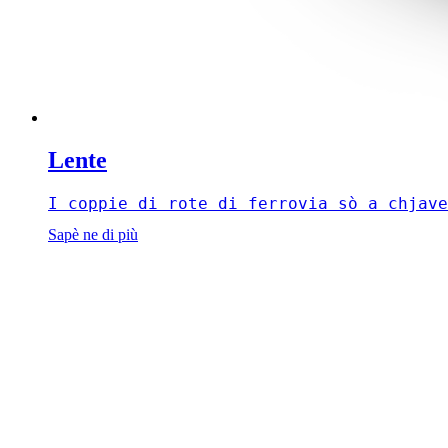
Lente
I coppie di rote di ferrovia sò a chjave
Sapè ne di più