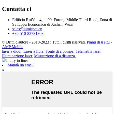
Cuntatta ci
Edificiu RuiYun 4, n. 99, Furong Middle Third Road, Zona di
Sviluppu Economicu di Xishan, Wuxi
sales@lumispot.cn
+86-510-83781808
© Dritti d'autore - 2010-2023 : Tutti i diritti riservati.
Pianu di u situ
-
AMP Mobile
laser à diodi
,
Laser à fibra
,
Fonte di a pompa
,
Telemetria laser
,
Illuminazione laser
,
Misurazione di a distanza
,
Mandà un email
x