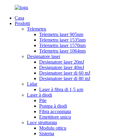
Casa
Prodotti
Telemetru
Telemetru laser 905nm
Telemetru laser 1535nm
Telemetru laser 1570nm
Telemetru laser 1064nm
Designatore laser
Designatore laser 20mJ
Designatore laser 40mJ
Designatore laser di 60 mJ
Designatore laser di 80 mJ
Lidar
Laser à fibra di 1,5 μm
Laser à diodi
Pile
Pompa à diodi
Fibra accoppiata
Emettitore unicu
Luce strutturata
Modulu otticu
Sistema