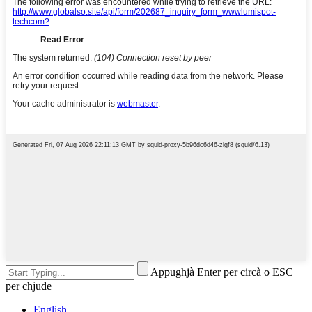
Appughjà Enter per circà o ESC
per chjude
English