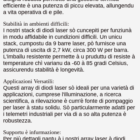
efficiente è una putenza di piccu elevata, allungendu
a vita operativa di e pile.
Stabilità in ambienti difficili:
I nostri stack di diodi laser sò cuncepiti per funziunà
in modu affidabile in cundizioni difficili. Un unicu
stack, cumpostu da 9 barre laser, pò furnisce una
putenza di uscita di 2,7 kW, circa 300 W per barra.
L'imballu resistente permette à u pruduttu di resiste à
temperature chì varianu da -60 à 85 gradi Celsius,
assicurendu stabilità è longevità.
Applicazioni Versatili:
Questi array di diodi laser sò ideali per una varietà di
applicazioni, cumprese l'illuminazione, a ricerca
scientifica, a rilevazione è cum'è fonte di pompaggio
per laser à statu solidu. Sò particularmente adatti per
i telemetri industriali per via di a so alta putenza è
robustezza.
Supportu è infurmazione:
Per più dettagli nantu à i nostri array laser à diodi