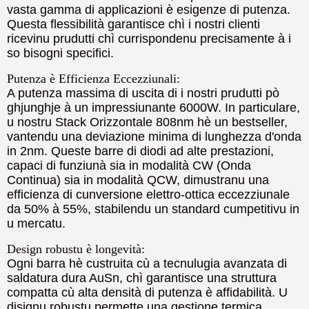
vasta gamma di applicazioni è esigenze di putenza.
Questa flessibilità garantisce chì i nostri clienti
ricevinu prudutti chì currispondenu precisamente à i
so bisogni specifici.
Putenza è Efficienza Eccezziunali:
A putenza massima di uscita di i nostri prudutti pò
ghjunghje à un impressiunante 6000W. In particulare,
u nostru Stack Orizzontale 808nm hè un bestseller,
vantendu una deviazione minima di lunghezza d'onda
in 2nm. Queste barre di diodi ad alte prestazioni,
capaci di funziunà sia in modalità CW (Onda
Continua) sia in modalità QCW, dimustranu una
efficienza di cunversione elettro-ottica eccezziunale
da 50% à 55%, stabilendu un standard cumpetitivu in
u mercatu.
Design robustu è longevità:
Ogni barra hè custruita cù a tecnulugia avanzata di
saldatura dura AuSn, chì garantisce una struttura
compatta cù alta densità di putenza è affidabilità. U
disignu robustu permette una gestione termica