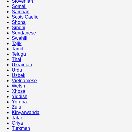
Slovenian
Somali
Samoan
Scots Gaelic
Shona
Sindhi
Sundanese
Swahili
Tajik
Tamil
Telugu
Thai
Ukrainian
Urdu
Uzbek
Vietnamese
Welsh
Xhosa
Yiddish
Yoruba
Zulu
Kinyarwanda
Tatar
Oriya
Turkmen