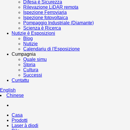
Difesa è Sicurezza
Rilevazione LiDAR remota
Ispezione Ferroviaria
Ispezione fotovoltaica
Pompaggio Industriale (Diamante)
Scienza è Ricerca
Nutizie è Esposizioni
Blog
Nutizie
Calendariu di l'Esposizione
Cumpagnia
Quale simu
Storia
Cultura
Successi
Cuntattu
English
Chinese
Casa
Prodotti
Laser à diodi