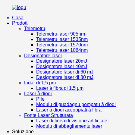
Casa
Prodotti
Telemetru
Telemetru laser 905nm
Telemetru laser 1535nm
Telemetru laser 1570nm
Telemetru laser 1064nm
Designatore laser
Designatore laser 20mJ
Designatore laser 40mJ
Designatore laser di 60 mJ
Designatore laser di 80 mJ
Lidar di 1,5 μm
Laser à fibra di 1,5 μm
Laser à diodi
Pile
Modulu di guadagnu pompatu à diodi
Laser à diodi accoppiati à fibra
Fonte Laser Strutturata
Laser di linea di visione artificiale
Modulu di abbagliamentu laser
Soluzione