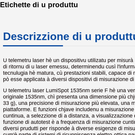
Etichette di u produttu
Descrizzione di u produtt
U telemetru laser hè un dispositivu utilizatu per misurà
di ritornu di u laser emessu, determinendu cusì l'infurma
tecnulugia hè matura, cù prestazioni stabili, capace di m
pò esse applicata à diversi dispositivi di misurazione di
U telemetru laser LumiSpot 1535nm serie F hè una versi
originale 1535nm, chì presenta una dimensione più ch
33 g), una precisione di misurazione più elevata, una m
piattaforme. E funzioni chjave includenu a misurazione
cuntinua, a selezzione di a distanza, a visualizzazione 
funzione di autotest è a frequenza di misurazione cunti
diversi prudutti per risponde à diverse esigenze di mi
cum'è parte di sistemi di ricunniscenza elettro-ottica na