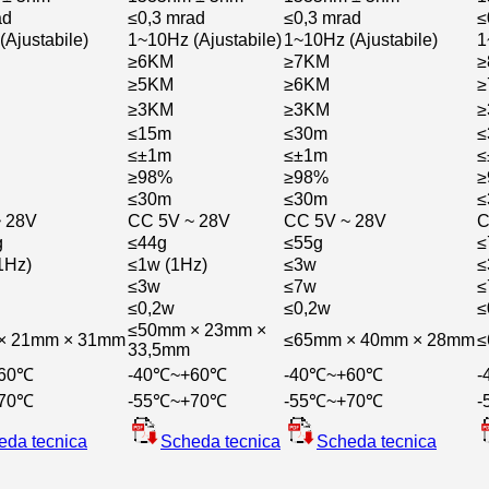
ad
≤0,3 mrad
≤0,3 mrad
≤
Ajustabile)
1~10Hz (Ajustabile)
1~10Hz (Ajustabile)
1
≥6KM
≥7KM
≥
≥5KM
≥6KM
≥
≥3KM
≥3KM
≥
≤15m
≤30m
≤
≤±1m
≤±1m
≤
≥98%
≥98%
≥
≤30m
≤30m
≤
 28V
CC 5V ~ 28V
CC 5V ~ 28V
C
g
≤44g
≤55g
≤
1Hz)
≤1w (1Hz)
≤3w
≤
≤3w
≤7w
≤
≤0,2w
≤0,2w
≤
≤50mm × 23mm ×
× 21mm × 31mm
≤65mm × 40mm × 28mm
≤
33,5mm
+60℃
-40℃~+60℃
-40℃~+60℃
-
+70℃
-55℃~+70℃
-55℃~+70℃
-
eda tecnica
Scheda tecnica
Scheda tecnica