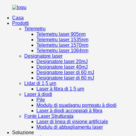
Casa
Prodotti
Telemetru
Telemetru laser 905nm
Telemetru laser 1535nm
Telemetru laser 1570nm
Telemetru laser 1064nm
Designatore laser
Designatore laser 20mJ
Designatore laser 40mJ
Designatore laser di 60 mJ
Designatore laser di 80 mJ
Lidar di 1,5 μm
Laser à fibra di 1,5 μm
Laser à diodi
Pile
Modulu di guadagnu pompatu à diodi
Laser à diodi accoppiati à fibra
Fonte Laser Strutturata
Laser di linea di visione artificiale
Modulu di abbagliamentu laser
Soluzione