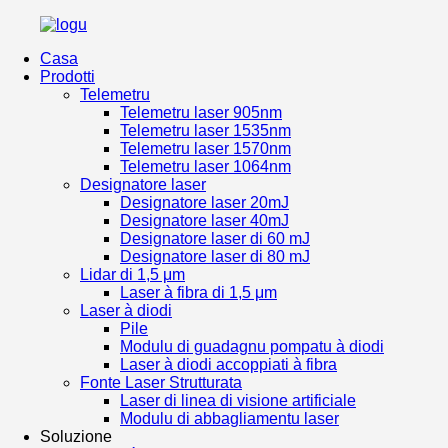
Casa
Prodotti
Telemetru
Telemetru laser 905nm
Telemetru laser 1535nm
Telemetru laser 1570nm
Telemetru laser 1064nm
Designatore laser
Designatore laser 20mJ
Designatore laser 40mJ
Designatore laser di 60 mJ
Designatore laser di 80 mJ
Lidar di 1,5 μm
Laser à fibra di 1,5 μm
Laser à diodi
Pile
Modulu di guadagnu pompatu à diodi
Laser à diodi accoppiati à fibra
Fonte Laser Strutturata
Laser di linea di visione artificiale
Modulu di abbagliamentu laser
Soluzione