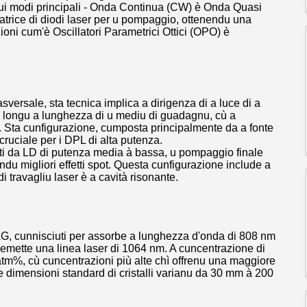
ui modi principali - Onda Continua (CW) è Onda Quasi
rice di diodi laser per u pompaggio, ottenendu una
ioni cum'è Oscillatori Parametrici Ottici (OPO) è
ersale, sta tecnica implica a dirigenza di a luce di a
a longu a lunghezza di u mediu di guadagnu, cù a
r. Sta cunfigurazione, cumposta principalmente da a fonte
cruciale per i DPL di alta putenza.
ti da LD di putenza media à bassa, u pompaggio finale
endu migliori effetti spot. Questa cunfigurazione include a
 travagliu laser è a cavità risonante.
 YAG, cunnisciuti per assorbe a lunghezza d'onda di 808 nm
r emette una linea laser di 1064 nm. A cuncentrazione di
 atm%, cù cuncentrazioni più alte chì offrenu una maggiore
re dimensioni standard di cristalli varianu da 30 mm à 200