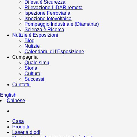
Difesa è Sicurezza
Rilevazione LiDAR remota
Ispezione Ferroviaria
Ispezione fotovoltaica
Pompaggio Industriale (Diamante)
Scienza è Ricerca
Nutizie è Esposizioni
Blog
Nutizie
Calendariu di l'Esposizione
Cumpagnia
Quale simu
Storia
Cultura
Successi
Cuntattu
English
Chinese
Casa
Prodotti
Laser à diodi