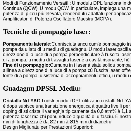
Modi di Funzionamentu Versatili: U modulu DPL funziona in d
Continua (QCW). U modu QCW, in particulare, impiega una mat
putenza di piccu più elevata, rendendulu adattatu per applicaz
Amplificatori di Potenza Oscillatore Maestru (MOPA).
Tecniche di pompaggio laser:
Pompamentu laterale:
Cunnisciuta ancu cum'è pompaggio trasv
pompa da u latu di u mediu di guadagnu. U modu laser oscill
direzzione di a luce di a pompa perpendiculare à l'uscita lase
di a pompa, u mediu di travagliu laser è a cavità risonante, hè 
Fine di u pompaggio:
Cumunu in i laser à statu solidu pompa
allinea a direzzione di a luce di a pompa cù l'uscita laser, offr
fonte di a pompa, u sistema di accoppiamentu otticu, u mediu di
Guadagnu DPSSL Mediu:
Cristallu Nd:YAG:
I nostri moduli DPL utilizanu cristalli Nd:
è dopu subisce una transizione energetica à quattru livelli pe
doping di sti cristalli varieghja tipicamente da 0,6 atm% à 1,1
putenza laser ma chì ponu riduce a qualità di u fasciu. E nost
mm di lunghezza è da Ø2 mm à Ø15 mm di diametru.
Design Migliuratu per Prestazioni Superiori: