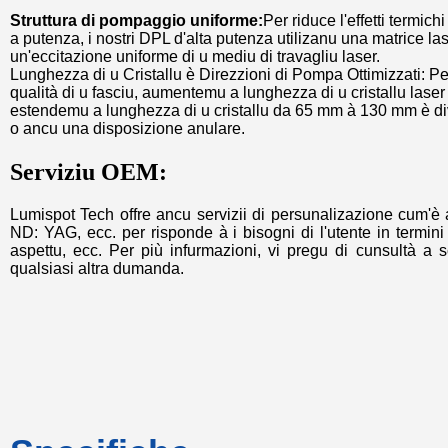
Struttura di pompaggio uniforme:
Per riduce l'effetti termichi
a putenza, i nostri DPL d'alta putenza utilizanu una matrice l
un'eccitazione uniforme di u mediu di travagliu laser.
Lunghezza di u Cristallu è Direzzioni di Pompa Ottimizzati: Per
qualità di u fasciu, aumentemu a lunghezza di u cristallu las
estendemu a lunghezza di u cristallu da 65 mm à 130 mm è dive
o ancu una disposizione anulare.
Serviziu OEM:
Lumispot Tech offre ancu servizii di persunalizazione cum'è 
ND: YAG, ecc. per risponde à i bisogni di l'utente in termini
aspettu, ecc. Per più infurmazioni, vi pregu di cunsultà a s
qualsiasi altra dumanda.