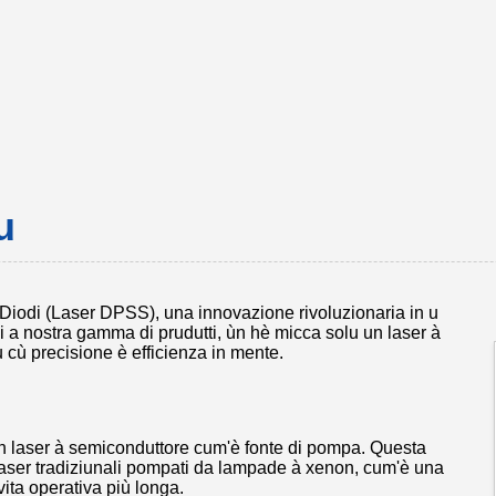
u
iodi (Laser DPSS), una innovazione rivoluzionaria in u
i a nostra gamma di prudutti, ùn hè micca solu un laser à
 cù precisione è efficienza in mente.
 laser à semiconduttore cum'è fonte di pompa. Questa
 i laser tradiziunali pompati da lampade à xenon, cum'è una
vita operativa più longa.