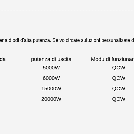
 à diodi d'alta putenza. Sè vo circate suluzioni persunalizate di
nda
putenza di uscita
Modu di funziuna
5000W
QCW
6000W
QCW
15000W
QCW
20000W
QCW