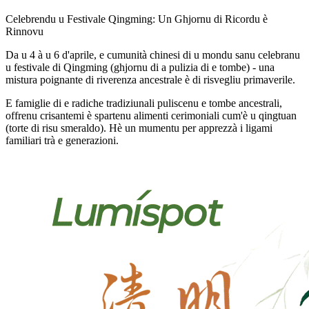
Celebrendu u Festivale Qingming: Un Ghjornu di Ricordu è
Rinnovu
Da u 4 à u 6 d'aprile, e cumunità chinesi di u mondu sanu celebranu
u festivale di Qingming (ghjornu di a pulizia di e tombe) - una
mistura poignante di riverenza ancestrale è di risvegliu primaverile.
E famiglie di e radiche tradiziunali puliscenu e tombe ancestrali,
offrenu crisantemi è spartenu alimenti cerimoniali cum'è u qingtuan
(torte di risu smeraldo). Hè un mumentu per apprezzà i ligami
familiari trà e generazioni.