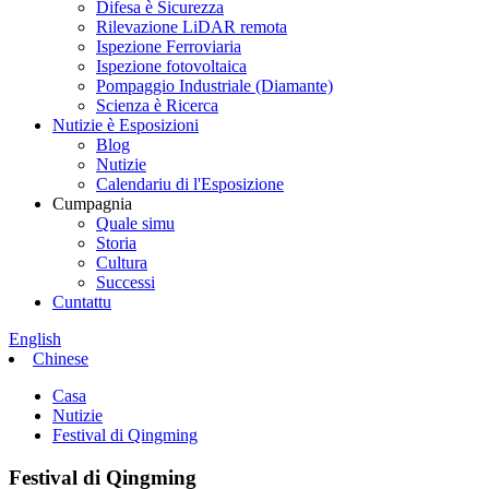
Difesa è Sicurezza
Rilevazione LiDAR remota
Ispezione Ferroviaria
Ispezione fotovoltaica
Pompaggio Industriale (Diamante)
Scienza è Ricerca
Nutizie è Esposizioni
Blog
Nutizie
Calendariu di l'Esposizione
Cumpagnia
Quale simu
Storia
Cultura
Successi
Cuntattu
English
Chinese
Casa
Nutizie
Festival di Qingming
Festival di Qingming