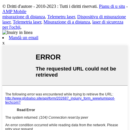
© Dritti d'autore - 2010-2023 : Tutti i diritti riservati.
Pianu di u situ
-
AMP Mobile
misurazione di distanza
,
Telemetru laser
,
Dispositivu di misurazione
laser
,
Telemetria laser
,
Misurazione di a distanza
,
laser di sicurezza
per l'ochji
,
Mandà un email
x