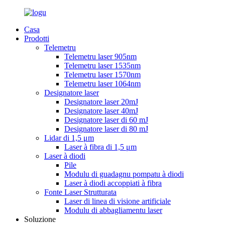
Casa
Prodotti
Telemetru
Telemetru laser 905nm
Telemetru laser 1535nm
Telemetru laser 1570nm
Telemetru laser 1064nm
Designatore laser
Designatore laser 20mJ
Designatore laser 40mJ
Designatore laser di 60 mJ
Designatore laser di 80 mJ
Lidar di 1,5 μm
Laser à fibra di 1,5 μm
Laser à diodi
Pile
Modulu di guadagnu pompatu à diodi
Laser à diodi accoppiati à fibra
Fonte Laser Strutturata
Laser di linea di visione artificiale
Modulu di abbagliamentu laser
Soluzione