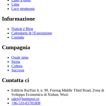
Laser à diodi
Lidar
Luce strutturata
Infurmazione
Nutizie è Blog
Calendariu di l'Esposizione
Cuntattu
Cumpagnia
Quale simu
Storia
Cultura
Successi
Cuntatta ci
Edificiu RuiYun 4, n. 99, Furong Middle Third Road, Zona di
Sviluppu Economicu di Xishan, Wuxi
sales@lumispot.cn
+86-510-83781808