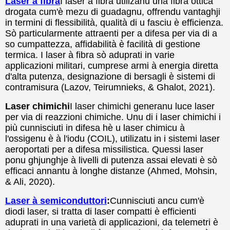
Laser à fibra
I laser à fibra utilizanu una fibra ottica
drogata cum'è mezu di guadagnu, offrendu vantaghji
in termini di flessibilità, qualità di u fasciu è efficienza.
Sò particularmente attraenti per a difesa per via di a
so cumpattezza, affidabilità è facilità di gestione
termica. I laser à fibra sò aduprati in varie
applicazioni militari, cumprese armi à energia diretta
d'alta putenza, designazione di bersagli è sistemi di
contramisura (Lazov, Teirumnieks, & Ghalot, 2021).
Laser chimichi
I laser chimichi generanu luce laser
per via di reazzioni chimiche. Unu di i laser chimichi i
più cunnisciuti in difesa hè u laser chimicu à
l'ossigenu è à l'iodu (COIL), utilizatu in i sistemi laser
aeroportati per a difesa missilistica. Quessi laser
ponu ghjunghje à livelli di putenza assai elevati è sò
efficaci annantu à longhe distanze (Ahmed, Mohsin,
& Ali, 2020).
Laser à semiconduttori
:
Cunnisciuti ancu cum'è
diodi laser, si tratta di laser compatti è efficienti
aduprati in una varietà di applicazioni, da telemetri è