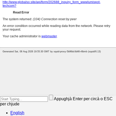
Appughjà Enter per circà o ESC
per chjude
English