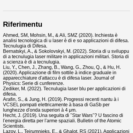
Riferimentu
Ahmed, SM, Mohsin, M., & Ali, SMZ (2020). Inchiesta è
analisi tecnologica di u laser è di e so applicazioni di difesa.
Tecnulugia di Difesa.
Bernatskyi, A., & Sokolovskyi, M. (2022). Storia di u sviluppu
di a tecnulugia laser militare in applicazioni militari. Storia di
a scienza è di a tecnulugia.
Liu, Y., Chen, J., Zhang, B., Wang, G., Zhou, Q., & Hu, H.
(2020). Applicazione di film sottile à indice graduale in
apparecchiature d'attaccu è di difesa laser. Journal of
Physics: Serie di cunferenze.
Zediker, M. (2022). Tecnulugia laser blu per applicazioni di
difesa.
Arafin, S., & Jung, H. (2019). Progressi recenti nantu à i
VCSEL pompati elettricamente à basa di GaSb per
lunghezze d'onda superiori à 4 μm.
Hecht, J. (2019). Una seguita di "Star Wars"? U fascino di
l'energia diretta per l'arme spaziali. Bulletin of the Atomic
Scientists.
Lazov, L., Teirumnieks, E., & Ghalot, RS (2021). Applicazioni