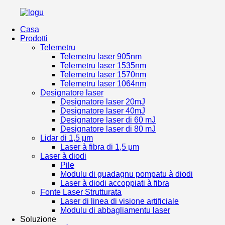
Casa
Prodotti
Telemetru
Telemetru laser 905nm
Telemetru laser 1535nm
Telemetru laser 1570nm
Telemetru laser 1064nm
Designatore laser
Designatore laser 20mJ
Designatore laser 40mJ
Designatore laser di 60 mJ
Designatore laser di 80 mJ
Lidar di 1,5 μm
Laser à fibra di 1,5 μm
Laser à diodi
Pile
Modulu di guadagnu pompatu à diodi
Laser à diodi accoppiati à fibra
Fonte Laser Strutturata
Laser di linea di visione artificiale
Modulu di abbagliamentu laser
Soluzione