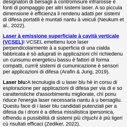
designatori di bersagli à contromisure infrarosse è
fonti di pompaggio per altri sistemi laser. A so piccula
dimensione è efficienza li rendenu adatti per sistemi
di difesa portatili è muntati nantu à veiculi (Neukum et
al., 2022).
Laser à emissione superficiale à cavità verticale
(VCSEL)
I VCSEL emettenu luce laser
perpendicolarmente à a superficia di una cialda
fabbricata è sò aduprati in applicazioni chì richiedenu
un cunsumu energeticu bassu è fattori di forma
compatti, cum'è sistemi di cumunicazione è sensori
per applicazioni di difesa (Arafin & Jung, 2019).
Laser blu:
A tecnulugia di u laser blu hè in corsu di
esplorazione per applicazioni di difesa per via di e so
caratteristiche d'assorbimentu migliorate, chì ponu
riduce l'energia laser necessaria nantu à u bersagliu.
Questu face di i laser blu candidati putenziali per a
difesa da i droni è a difesa missilistica ipersonica,
offrendu a pussibilità di sistemi più chjuchi è più ligeri
cù risultati efficaci (Zediker, 2022).