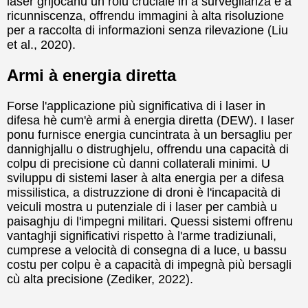
laser ghjocanu un rolu cruciale in a surveglianza è a
ricunniscenza, offrendu immagini à alta risoluzione
per a raccolta di informazioni senza rilevazione (Liu
et al., 2020).
Armi à energia diretta
Forse l'applicazione più significativa di i laser in
difesa hè cum'è armi à energia diretta (DEW). I laser
ponu furnisce energia cuncintrata à un bersagliu per
dannighjallu o distrughjelu, offrendu una capacità di
colpu di precisione cù danni collaterali minimi. U
sviluppu di sistemi laser à alta energia per a difesa
missilistica, a distruzzione di droni è l'incapacità di
veiculi mostra u putenziale di i laser per cambià u
paisaghju di l'impegni militari. Quessi sistemi offrenu
vantaghji significativi rispetto à l'arme tradiziunali,
cumprese a velocità di consegna di a luce, u bassu
costu per colpu è a capacità di impegnà più bersagli
cù alta precisione (Zediker, 2022).