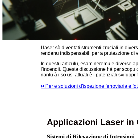
I laser sò diventati strumenti cruciali in divers
rendenu indispensabili per a prutezzione di e 
In questu articulu, esamineremu e diverse app
l'incendii. Questa discussione hà per scopu d
nantu à i so usi attuali è i putenziali sviluppi f
⏩
Per e soluzioni d'ispezione ferroviaria è fot
Applicazioni Laser in 
Sistemi di Rilevazione di Intrusioni