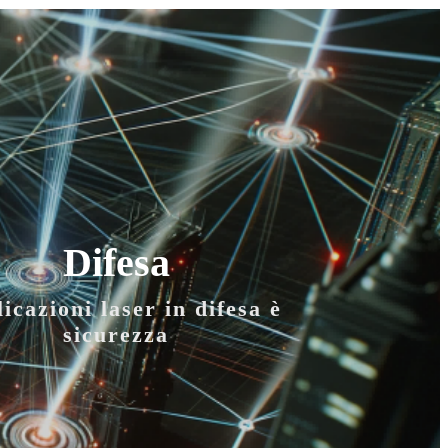
Difesa
icazioni laser in difesa è
sicurezza