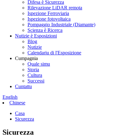
Difesa è Sicurezza
Rilevazione LiDAR remota
Ispezione Ferroviaria
Ispezione fotovoltaica
Pompaggio Industriale (Diamante)
Scienza è Ricerca
Nutizie è Esposizioni
Blog
Nutizie
Calendariu di l'Esposizione
Cumpagnia
Quale simu
Storia
Cultura
Successi
Cuntattu
English
Chinese
Casa
Sicurezza
Sicurezza