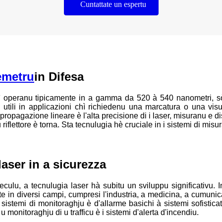
Cuntattate un espertu
emetru
in Difesa
ì operanu tipicamente in a gamma da 520 à 540 nanometri, sò r
utili in applicazioni chì richiedenu una marcatura o una visua
 propagazione lineare è l'alta precisione di i laser, misuranu e 
u riflettore è torna. Sta tecnulugia hè cruciale in i sistemi di mi
aser in a sicurezza
ulu, a tecnulugia laser hà subitu un sviluppu significativu. 
rante in diversi campi, cumpresi l'industria, a medicina, a cumun
 sistemi di monitoraghju è d'allarme basichi à sistemi sofistica
u monitoraghju di u trafficu è i sistemi d'alerta d'incendiu.