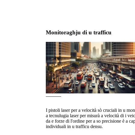
Monitoraghju di u trafficu
I pistoli laser per a velocità sò cruciali in u m
a tecnulugia laser per misurà a velocità di i veic
da e forze di l'ordine per a so precisione è a cap
individuali in u trafficu densu.