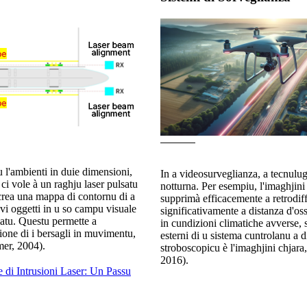
 l'ambienti in duie dimensioni,
In a videosurveglianza, a tecnulug
i vole à un raghju laser pulsatu
notturna. Per esempiu, l'imaghjini 
a crea una mappa di contornu di a
supprimà efficacemente a retrodif
vi oggetti in u so campu visuale
significativamente a distanza d'oss
atu. Questu permette a
in cundizioni climatiche avverse, s
ione di i bersagli in muvimentu,
esterni di u sistema cuntrolanu a d
mer, 2004).
stroboscopicu è l'imaghjini chjara
2016).
 di Intrusioni Laser: Un Passu