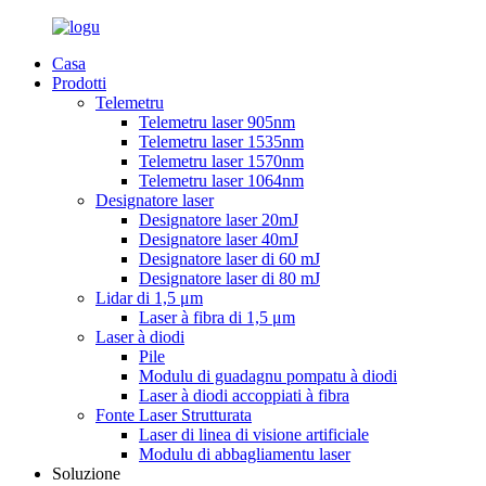
Casa
Prodotti
Telemetru
Telemetru laser 905nm
Telemetru laser 1535nm
Telemetru laser 1570nm
Telemetru laser 1064nm
Designatore laser
Designatore laser 20mJ
Designatore laser 40mJ
Designatore laser di 60 mJ
Designatore laser di 80 mJ
Lidar di 1,5 μm
Laser à fibra di 1,5 μm
Laser à diodi
Pile
Modulu di guadagnu pompatu à diodi
Laser à diodi accoppiati à fibra
Fonte Laser Strutturata
Laser di linea di visione artificiale
Modulu di abbagliamentu laser
Soluzione