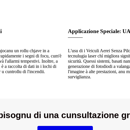
i
Applicazione Speciale: U
ghjocanu un rollu chjave in a
L'usu di i Veiculi Aerei Senza Pilo
 rapidamente i segni di focu, cum'è
tecnulugia laser chì migliora sign
 l'allarmi tempestivi. Inoltre, a
sicurità. Quessi sistemi, basati n
 a raccolta di dati in i lochi di
generazione di fotodiodi a valang
u cuntrollu di l'incendii.
l'imagine à alte prestazioni, anu 
surviglianza.
bisognu di una cunsultazione gr