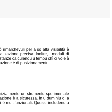
imarchevuli per a so alta visibilità è
lizazione precisa. Inoltre, i moduli di
distanze calculendu u tempu chì ci vole à
surazione è di pusizionamentu.
Inizialmente un strumentu sperimentale
icazione è a sicurezza. In u duminiu di a
ti è multifunzionali. Quessi includenu a