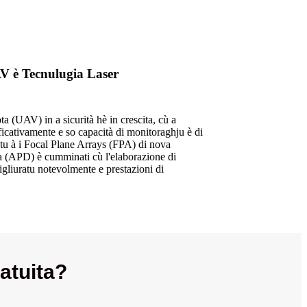
AV è Tecnulugia Laser
ta (UAV) in a sicurità hè in crescita, cù a
ificativamente e so capacità di monitoraghju è di
antu à i Focal Plane Arrays (FPA) di nova
a (APD) è cumminati cù l'elaborazione di
migliuratu notevolmente e prestazioni di
atuita?